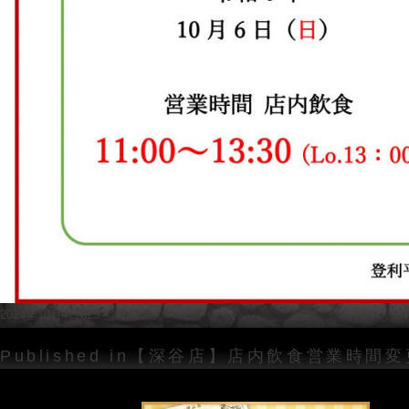
Posted
Full
2024年10月4日
825 × 1143
on
size
投
Published in
【深谷店】店内飲食営業時間変
稿
ナ