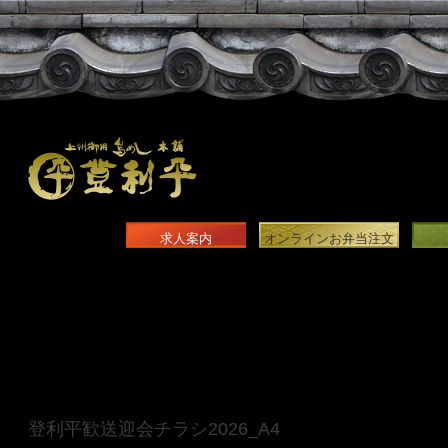
求人案内
オンラインお弁当注文
登利平歓送迎会チラシ2026_A4