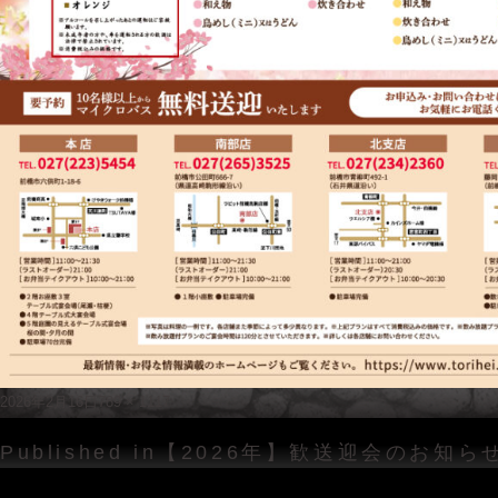
Posted
Full
2026年2月16日
789 × 1117
on
size
投
Published in
【2026年】歓送迎会のお知ら
稿