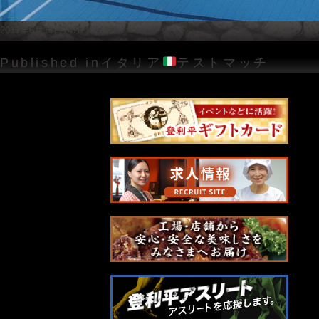
Posted
Full
2017年6月15日
1478 × 1108
on
size
投
Published in
イタリア
テストマッチ
稿
ナ
ビ
ゲ
ー
シ
ョ
ン