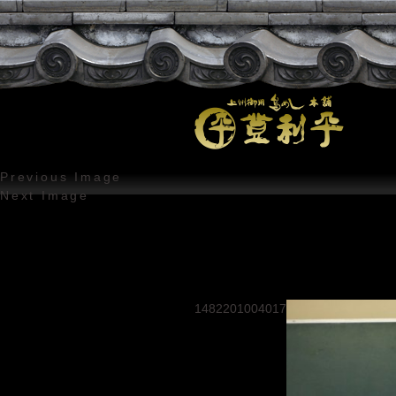
Previous Image
Next Image
1482201004017