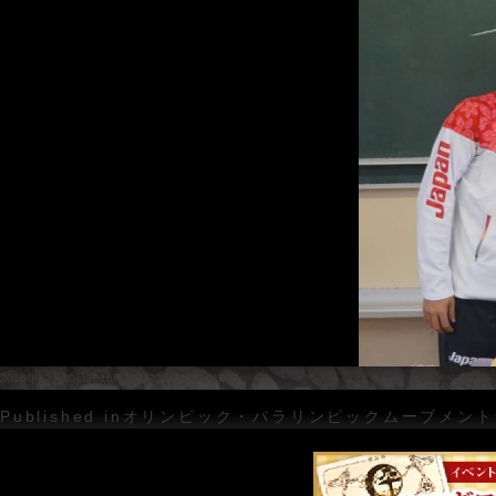
Posted
Full
2016年12月20日
2016年12月20日
2508 × 1672
on
size
投
Published in
オリンピック・パラリンピックムーブメント
稿
ナ
ビ