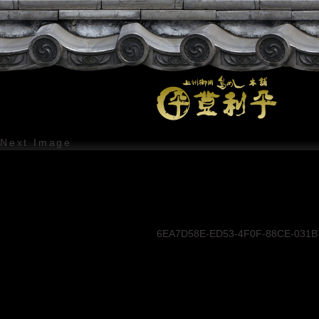
Next Image
6EA7D58E-ED53-4F0F-88CE-031B