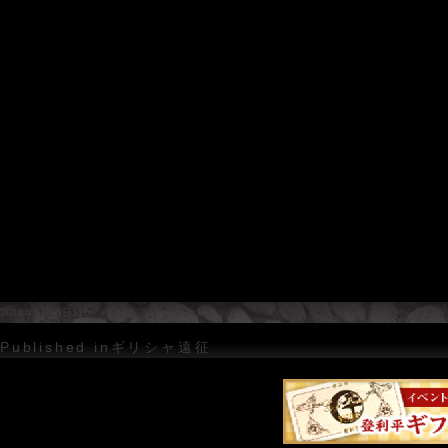
Posted
Full
2018年6月13日
1108 × 1477
on
size
投
Published in
ギリシャ遠征
稿
ナ
ビ
ゲ