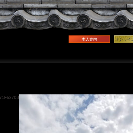
求人案内
オンライ
71F5270B