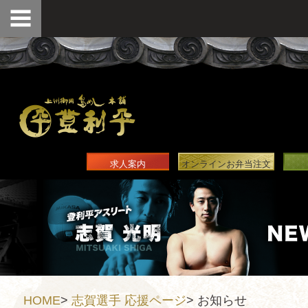
求人案内
オンラインお弁当注文
HOME
>
志賀選手 応援ページ
>
お知らせ