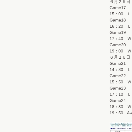
６月２５日
Game17
15：00 
Game18
16：20 
Game19
17：40 
Game20
19：00 
６月２６日
Game21
14：30 Ｌ
Game22
15：50 Ｗ
Game23
17：10 Ｌ
Game24
18：30 Ｗ
19：50 Awa