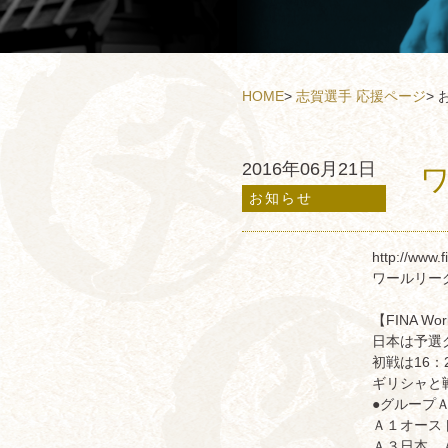
HOME
>
志賀選手 応援ページ
>
2016年06月21日
お知らせ
http://www.
ワールリー
【FINA Worl
日本は予選
初戦は16：
ギリシャと
●グループ
Ａ１オース
Ａ３日本 