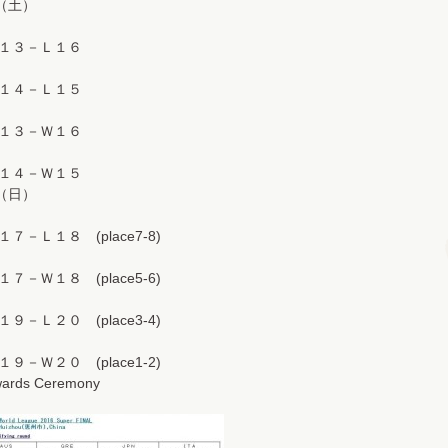
（土）
Ｌ１３－Ｌ１６
Ｌ１４－Ｌ１５
Ｗ１３－Ｗ１６
Ｗ１４－Ｗ１５
（日）
１７－Ｌ１８ (place7-8)
１７－Ｗ１８ (place5-6)
１９－Ｌ２０ (place3-4)
１９－Ｗ２０ (place1-2)
rds Ceremony