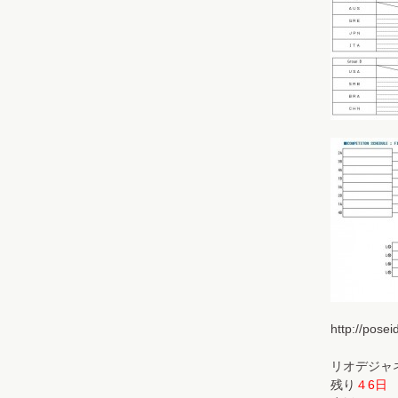
http://pos
リオデジャ
残り
４6日