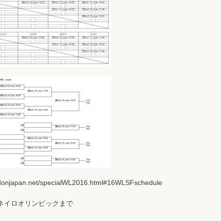
eidonjapan.net/specialWL2016.html#16WLSFschedule
ネイロオリンピックまで