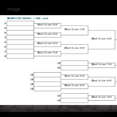
image
Posted
Full
2016年6月21日
720 × 443
on
size