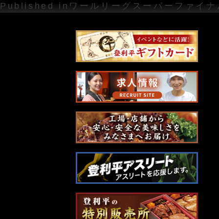
投
Published in
ワールリーグスーパーファイナ
稿
ナ
ビ
ゲ
ー
シ
ョ
ン