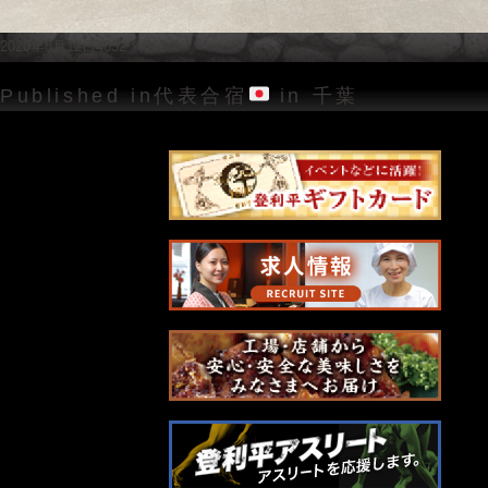
Posted
Full
2020年8月12日
4032 × 3024
on
size
投
Published in
代表合宿
in 千葉
稿
ナ
ビ
ゲ
ー
シ
ョ
ン