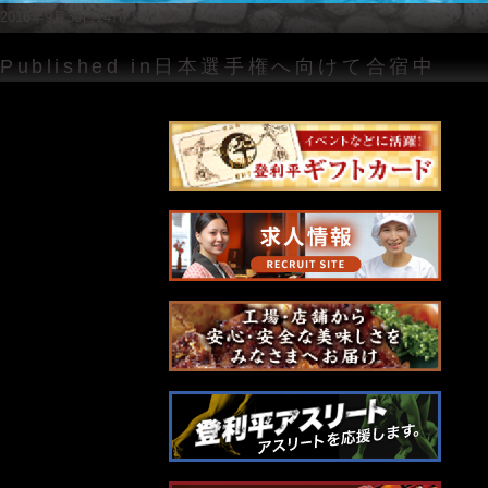
Posted
Full
2016年9月30日
1478 × 1108
on
size
投
Published in
日本選手権へ向けて合宿中
稿
ナ
ビ
ゲ
ー
シ
ョ
ン