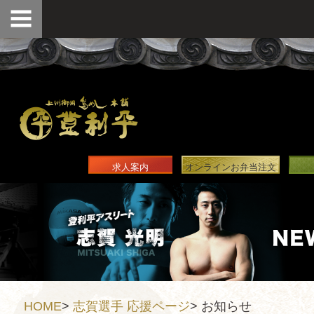
求人案内
オンラインお弁当注文
HOME
>
志賀選手 応援ページ
>
お知らせ