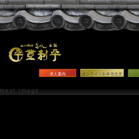
求人案内
オンラインお弁当注文
Next Image