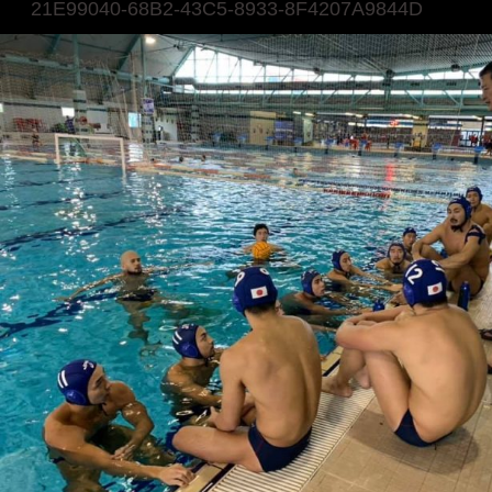
21E99040-68B2-43C5-8933-8F4207A9844D