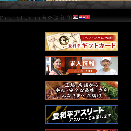
Posted
Full
2019年11月19日
960 × 720
on
size
投
Published in
海外遠征①
稿
ナ
ビ
ゲ
ー
シ
ョ
ン