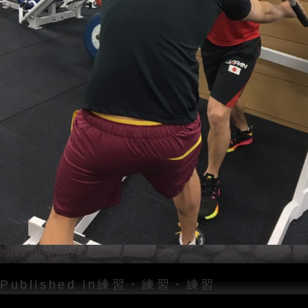
Posted
Full
2017年3月9日
2017年3月9日
1108 × 1478
on
size
投
Published in
練習・練習・練習
稿