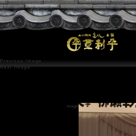
Previous Image
Next Image
image