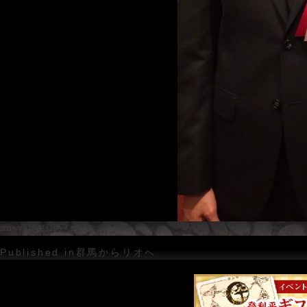
Posted
Full
2016年7月4日
1108 × 1478
on
size
投
Published in
群馬からリオへ
稿
ナ
ビ