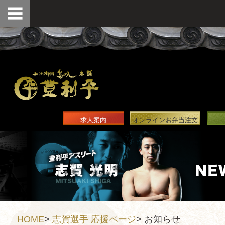
求人案内
オンラインお弁当注文
HOME
>
志賀選手 応援ページ
>
お知らせ