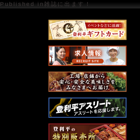
投
Published in
雑誌に出ます！
稿
ナ
ビ
ゲ
ー
シ
ョ
ン