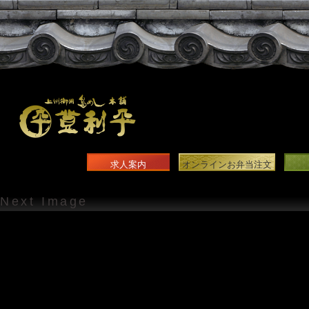
求人案内
オンラインお弁当注文
Next Image