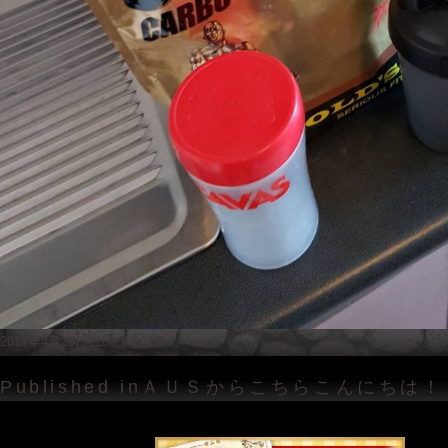
Posted
Full
2017年4月20日
1108 × 1477
on
size
投
Published in
ＡＵＳからこちらこんにちは！
稿
ナ