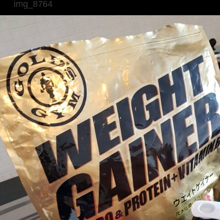
img_8764