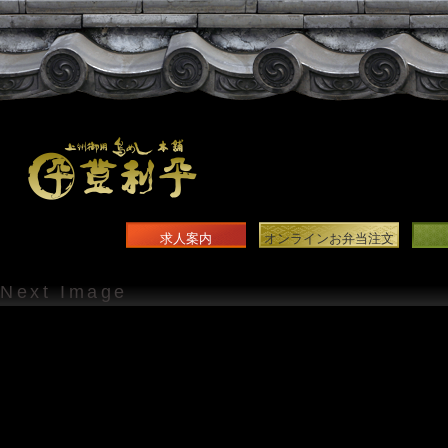
求人案内
オンラインお弁当注文
Next Image