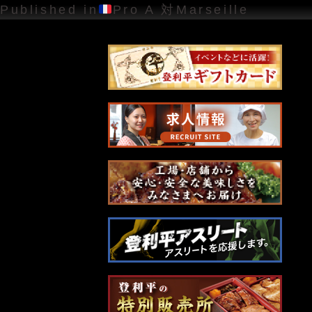
投
Published in
Pro A 対Marseille
稿
ナ
ビ
ゲ
ー
シ
ョ
ン