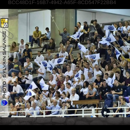
BCC48D1F-16B7-4942-A65F-8CD547F22BB4
Posted
Full
2017年11月6日
1081 × 720
on
size