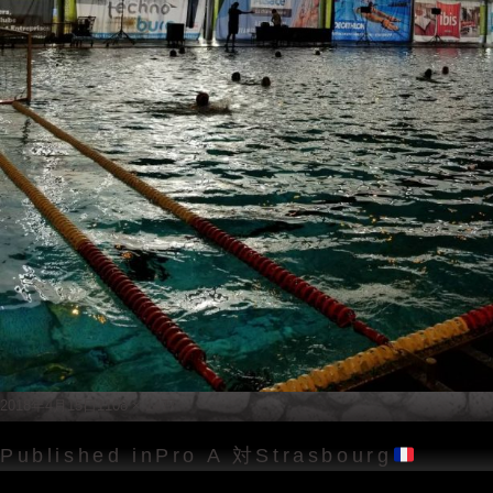
Posted
Full
2018年4月15日
1108 × 1477
on
size
投
Published in
Pro A 対Strasbourg
稿