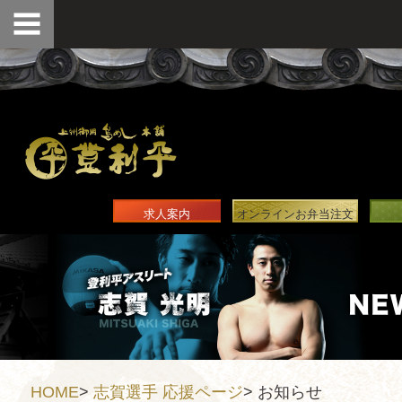
求人案内
オンラインお弁当注文
HOME
>
志賀選手 応援ページ
>
お知らせ