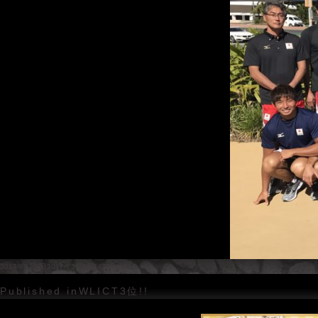
Posted
Full
2017年5月3日
2017年5月3日
1478 × 1108
on
size
投
Published in
WLICT3位!!
稿