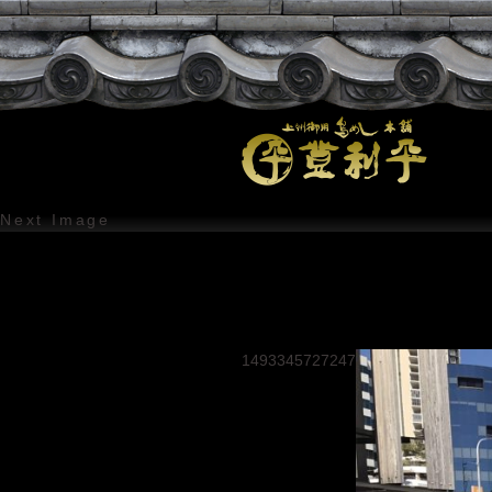
Next Image
1493345727247