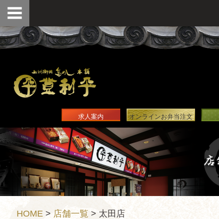
求人案内
オンラインお弁当注文
HOME
>
店舗一覧
>
太田店