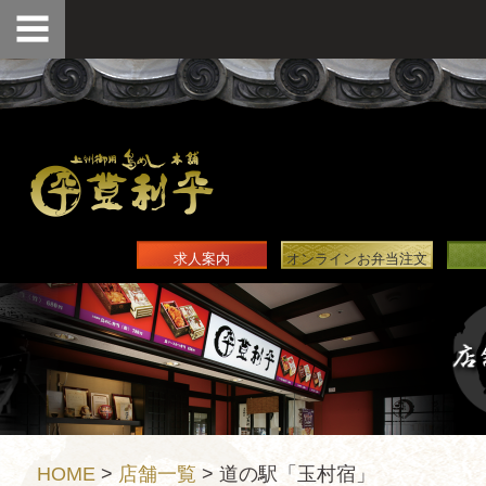
求人案内
オンラインお弁当注文
HOME
>
店舗一覧
>
道の駅「玉村宿」