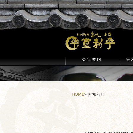
会社案内
登
HOME
>
お知らせ
Nothing Found
It seems w