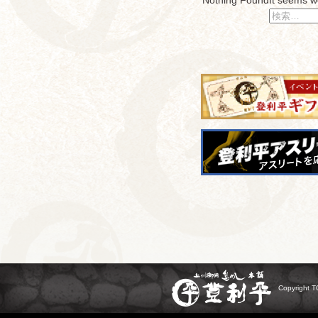
検
索:
Copyright TO