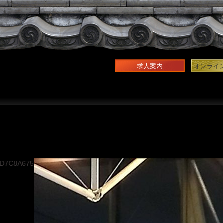
求人案内
オンライ
3D7C8A675