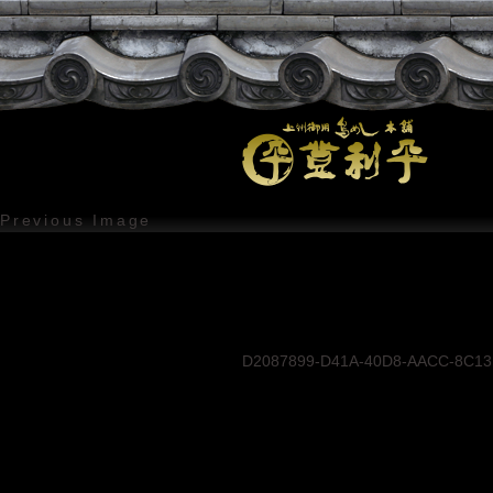
Previous Image
D2087899-D41A-40D8-AACC-8C1