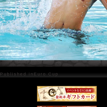
Posted
Full
2017年9月23日
1194 × 1370
on
size
投
Published in
Euro Cup
稿
ナ
ビ
ゲ
ー