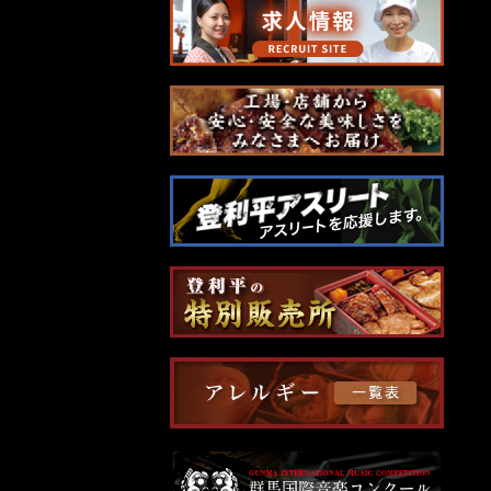
シ
ョ
ン